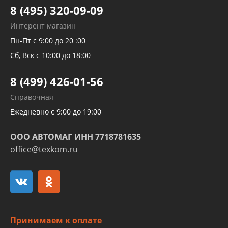
Тормозных трубок
8 (495) 320-09-09
Рукавов гидроусилителей
Интерент магазин
Рукавов компрессоров и турбин
Пн-Пт с 9:00 до 20 :00
Трубок кондиционеров
Сб, Вск с 10:00 до 18:00
Шлангов трубок КПП АКПП
8 (499) 426-01-56
Развертка пайка медных стальных
Справочная
алюминиевых трубок и штуцеров
Ежедневно с 9:00 до 19:00
ООО АВТОМАГ ИНН 7718781635
office@texkom.ru
Принимаем к оплате